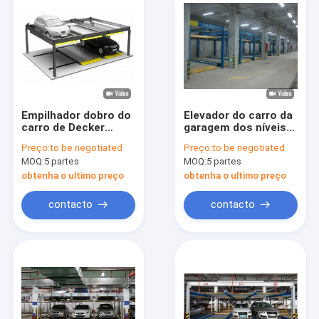
Empilhador dobro do
Elevador do carro da
carro de Decker
garagem dos níveis
Parking System
de Decker Parking
Preço:
to be negotiated
Preço:
to be negotiated
Stereoscopic Garage
System 2 do dobro
MOQ:
5 partes
MOQ:
5 partes
de 2 camadas
do cabo entrançado
de aço
obtenha o ultimo preço
obtenha o ultimo preço
contacto
contacto