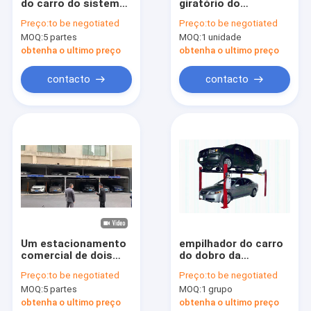
do carro do sistema
giratório do
Sobre nós
2000kg 6m/min 3 do
estacionamento de
Preço:
to be negotiated
Preço:
to be negotiated
estacionamento do
veículo do sistema
MOQ:
5 partes
MOQ:
1 unidade
carro do enigma
SUVs do
Excursão da fábrica
PSH3
estacionamento do
obtenha o ultimo preço
obtenha o ultimo preço
carro de 12 níveis
dos carros 7
Controle da qualidade
contacto
contacto
Contacte-nos
Notícia
Sistema do estacionamento do carro do enigma
Sistema elevado do estacionamento do carro
Um estacionamento
empilhador do carro
comercial de dois
do dobro da
Sistema hidráulico do estacionamento do carro
níveis levanta o
movimentação de
Preço:
to be negotiated
Preço:
to be negotiated
sistema do
corrente do elevador
Decker Parking System dobro
MOQ:
5 partes
MOQ:
1 grupo
estacionamento do
do estacionamento
carro do enigma da
do cargo 3200kg 4
obtenha o ultimo preço
obtenha o ultimo preço