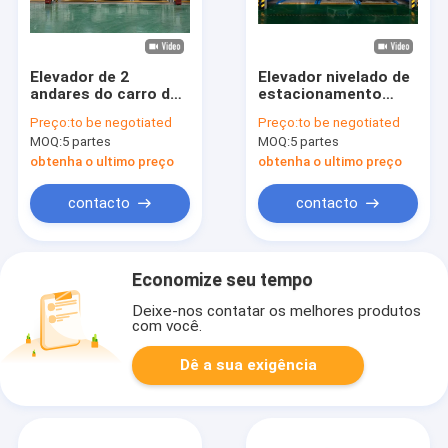
Elevador de 2
Elevador nivelado de
andares do carro de
estacionamento
Decker Parking
mecânico Elevador-
Preço:
to be negotiated
Preço:
to be negotiated
System Two Levels
deslizante do
MOQ:
5 partes
MOQ:
5 partes
do dobro de PSH
estacionamento do
sistema 2000kg 2 do
obtenha o ultimo preço
obtenha o ultimo preço
OEM
contacto
contacto
Economize seu tempo
Deixe-nos contatar os melhores produtos
com você.
Dê a sua exigência