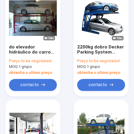
do elevador
2200kg dobro Decker
hidráulico do carro
Parking System
do cargo 2700kg 4
Hydraulic Mini que
Preço:
to be negotiated
Preço:
to be negotiated
equipamento de dois
inclina o elevador do
MOQ:
1 grupo
MOQ:
1 grupo
níveis do parque de
carro
estacionamento
obtenha o ultimo preço
obtenha o ultimo preço
contacto
contacto