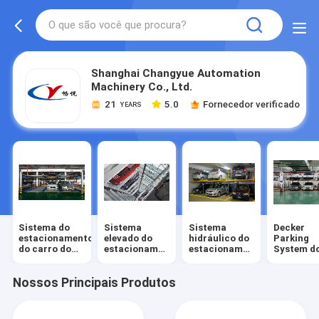
Shanghai Changyue Automation
Machinery Co., Ltd.
21
5.0
Fornecedor verificado
YEARS
Sistema do
Sistema
Sistema
Decker
estacionamento
elevado do
hidráulico do
Parking
do carro do
estacionamento
estacionamento
System d
enigma
do carro
do carro
Nossos Principais Produtos