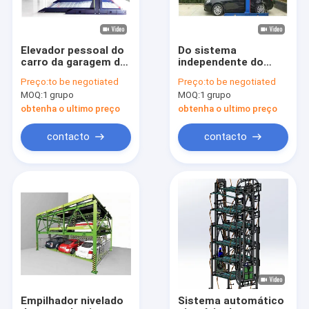
Elevador pessoal do
Do sistema
carro da garagem de
independente do
Decker Parking
estacionamento do
Preço:
to be negotiated
Preço:
to be negotiated
System ISO9001 do
carro da
MOQ:
1 grupo
MOQ:
1 grupo
dobro da
movimentação da
movimentação do
corda elevador de
obtenha o ultimo preço
obtenha o ultimo preço
motor
dois níveis da
garagem de 2 cargos
contacto
contacto
Casa
Produtos
Vídeos
Empilhador nivelado
Sistema automático