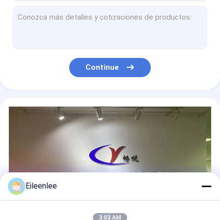
Elevador de estacionamento de estacionamento giratório esperto de Autostacker dos espaços do sistema 14 de PCX
2350kg Mini Rotary Parking System 9 nivela o empilhador do elevador do carro
Garagem de estacionamento tripla de estacionamento Anti-deixando cair da pilha do sistema SUV do carro do enigma
PSH5 5 nivela o sistema de estacionamento 25m/min do carro hidráulico do enigma anti-choque
PSH que desliza os níveis do sistema 6 do estacionamento do carro do enigma hidráulicos para SUVs
Continue
Coluna dos níveis das soluções 7 do sistema do estacionamento do carro do enigma PSH7 multi
3 nível deslizante hidráulico subterrâneo nivelado do sistema 5 do elevador do estacionamento do carro na terra
série hidráulica do equipamento dois do estacionamento do elevador do carro do cargo 2700kg quatro
O estacionamento residencial do carro da movimentação da corda do motor levanta o armazenamento do carro de cargo dos PYJAMAS 2
Duas camadas da drenagem de estacionamento esperta da água do sistema de gestão hidráulica
Eileenlee
3:03 AM